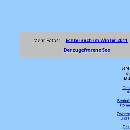
Mehr Fotos:
Echternach im Winter 2011
Der zugefrorene See
Stre
d
MU
Gehe
A
Berdorf:
Röme
Zwisch
und H
Das