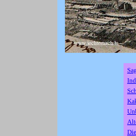
Sa
Ind
Sch
Kak
Unb
Alt
Die